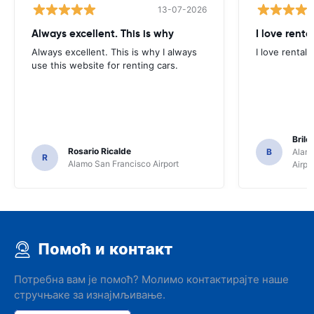
13-07-2026
Always excellent. This is why
I love renta
Always excellent. This is why I always
I love rental 
use this website for renting cars.
Brile
Rosario Ricalde
B
Alamo
R
Alamo San Francisco Airport
Airpo
Помоћ и контакт
Потребна вам је помоћ? Молимо контактирајте наше
стручњаке за изнајмљивање.