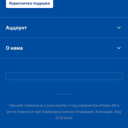
Корисничка подршка
Аццоунт
О нама
Ова веб страница је у власништву и под управом ЕасиТерра БВ и
регистрована је при Привредној комори Леуварден, Холандија, број
01104443