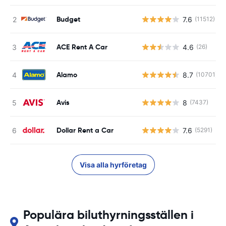
Budget
7.6
(11512)
ACE Rent A Car
4.6
(26)
Alamo
8.7
(10701)
Avis
8
(7437)
Dollar Rent a Car
7.6
(5291)
Visa alla hyrföretag
Populära biluthyrningsställen i