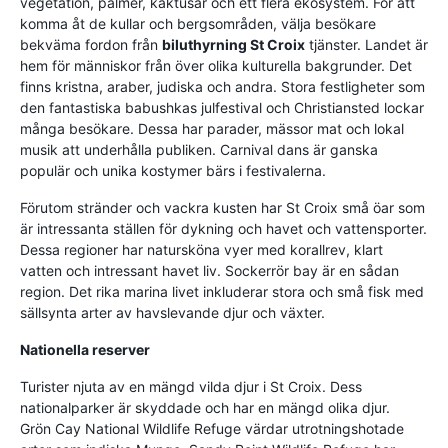
vegetation, palmer, kaktusar och ett flera ekosystem. För att
komma åt de kullar och bergsområden, välja besökare
bekväma fordon från
biluthyrning St Croix
tjänster. Landet är
hem för människor från över olika kulturella bakgrunder. Det
finns kristna, araber, judiska och andra. Stora festligheter som
den fantastiska babushkas julfestival och Christiansted lockar
många besökare. Dessa har parader, mässor mat och lokal
musik att underhålla publiken. Carnival dans är ganska
populär och unika kostymer bärs i festivalerna.
Förutom stränder och vackra kusten har St Croix små öar som
är intressanta ställen för dykning och havet och vattensporter.
Dessa regioner har natursköna vyer med korallrev, klart
vatten och intressant havet liv. Sockerrör bay är en sådan
region. Det rika marina livet inkluderar stora och små fisk med
sällsynta arter av havslevande djur och växter.
Nationella reserver
Turister njuta av en mängd vilda djur i St Croix. Dess
nationalparker är skyddade och har en mängd olika djur.
Grön Cay National Wildlife Refuge värdar utrotningshotade