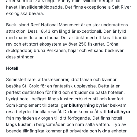
arter som indiska Mungo. Sandy Point Wildlife Refuge har
havet Havslädersköldpadda. Det finns exceptionella Salt River
ekologiska bevara.
Buck Island Reef National Monument är en stor undervattens
attraktion. Dess 18.43 km längd är exceptionell. Den är fylld
med marin flora och fauna. Det är täckt med ett korall barriär
rev och ett stort ekosystem av över 250 fiskarter. Gröna
sköldpaddor, bruna Pelikanen, hajar och vit sand beskriver
dess stränder.
Hotell
Semesterfirare, affärsresenärer, idrottsmän och kvinnor
besöka St. Croix för en fantastisk upplevelse. Detta är en
perfekt destination för fritid och erbjuder de bästa hotellen.
Lyxigt hotell beläget längs kusten erbjuder stil och komfort.
Som komplement till detta, ger
biluthyrning
byråer bekväm
resa betyder för alla resmål. Du kan komma åt rätt
bil att hyra
från myriaden av organ till ditt förfogande. Det finns hotell
längs kusten, i bergsområden och nära salta vatten. Typ av
boende tillgängliga kommer på prisvärda och lyxiga enheter