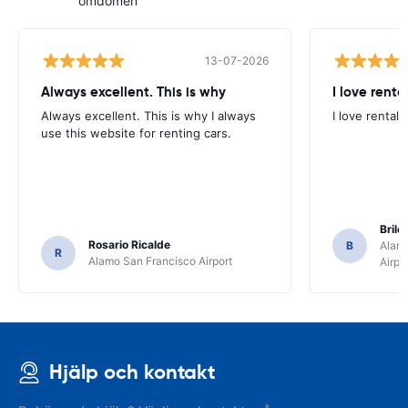
omdömen
13-07-2026
Always excellent. This is why
I love renta
Always excellent. This is why I always
I love rental 
use this website for renting cars.
Brile
Rosario Ricalde
B
Alamo
R
Alamo San Francisco Airport
Airpo
Hjälp och kontakt